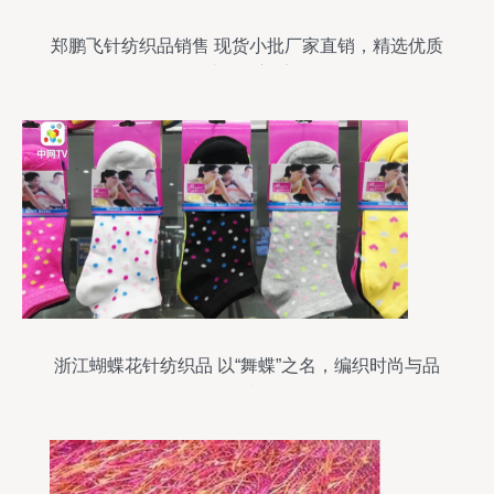
郑鹏飞针纺织品销售 现货小批厂家直销，精选优质
柔感涤纶剪毛布
浙江蝴蝶花针纺织品 以“舞蝶”之名，编织时尚与品
质