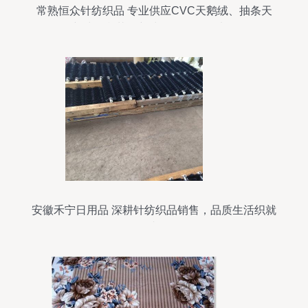
常熟恒众针纺织品 专业供应CVC天鹅绒、抽条天
鹅绒、印花天鹅绒，价格优图片全
安徽禾宁日用品 深耕针纺织品销售，品质生活织就
者