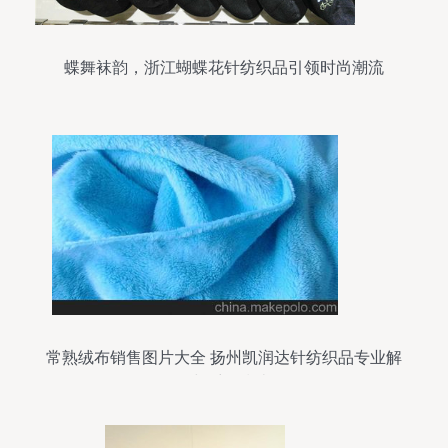
蝶舞袜韵，浙江蝴蝶花针纺织品引领时尚潮流
常熟绒布销售图片大全 扬州凯润达针纺织品专业解
析与采购指南