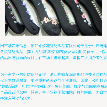
中网市场发布信息，浙江蝴蝶花针纺织品有限公司专注于生产与
售各类针纺织品，其主力品牌“舞蝶”牌统袜及系列时尚袜子，正以
越的品质与新颖的设计，在市场中翩翩起舞，赢得广大消费者的
睐。
作为一家专业的针纺织品企业，浙江蝴蝶花深谙现代消费者对袜
不仅追求舒适耐穿，更注重时尚表达与个性展现。因此，公司打
“舞蝶”品牌，巧妙地将“蝴蝶”这一象征美丽、蜕变与自由的意象
入产品设计理念中，旨在让每一双袜子都如同起舞的蝴蝶，为日
穿搭注入灵动与活力。