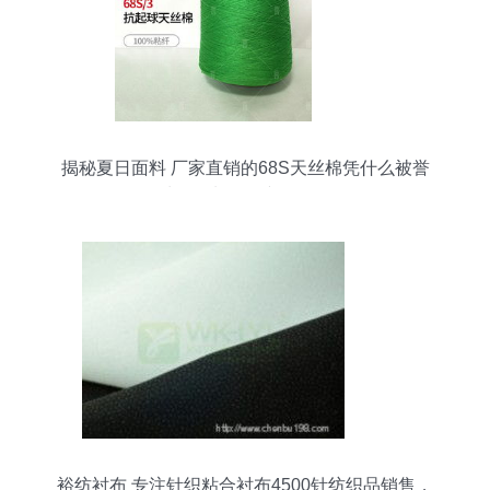
揭秘夏日面料 厂家直销的68S天丝棉凭什么被誉
为“会呼吸”的纺织品？
裕纺衬布 专注针织粘合衬布4500针纺织品销售，