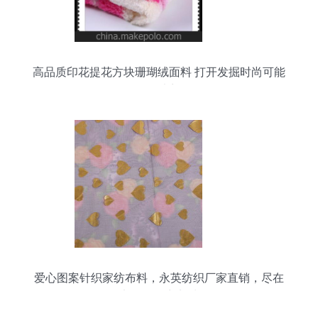
高品质印花提花方块珊瑚绒面料 打开发掘时尚可能
性的大门
爱心图案针织家纺布料，永英纺织厂家直销，尽在
义乌国际商贸城