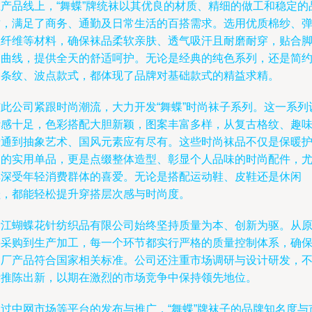
在产品线上，“舞蝶”牌统袜以其优良的材质、精细的做工和稳定的
质，满足了商务、通勤及日常生活的百搭需求。选用优质棉纱、
性纤维等材料，确保袜品柔软亲肤、透气吸汗且耐磨耐穿，贴合
部曲线，提供全天的舒适呵护。无论是经典的纯色系列，还是简
的条纹、波点款式，都体现了品牌对基础款式的精益求精。
与此公司紧跟时尚潮流，大力开发“舞蝶”时尚袜子系列。这一系列
计感十足，色彩搭配大胆新颖，图案丰富多样，从复古格纹、趣
卡通到抽象艺术、国风元素应有尽有。这些时尚袜品不仅是保暖
足的实用单品，更是点缀整体造型、彰显个人品味的时尚配件，
其深受年轻消费群体的喜爱。无论是搭配运动鞋、皮鞋还是休闲
鞋，都能轻松提升穿搭层次感与时尚度。
浙江蝴蝶花针纺织品有限公司始终坚持质量为本、创新为驱。从
料采购到生产加工，每一个环节都实行严格的质量控制体系，确
出厂产品符合国家相关标准。公司还注重市场调研与设计研发，
断推陈出新，以期在激烈的市场竞争中保持领先地位。
通过中网市场等平台的发布与推广，“舞蝶”牌袜子的品牌知名度与