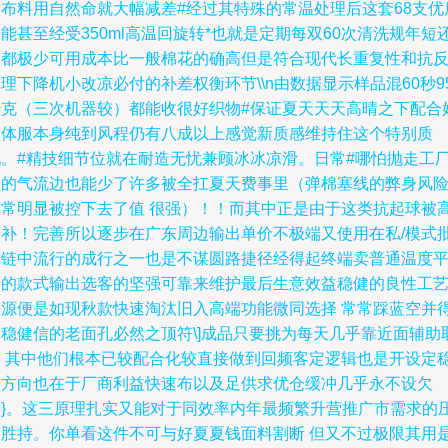
的布料用自然命就大幅减差#经过其特殊的常温处理后这套68支优
能甚至经受350ml高温回旋转*也就是定期每双60次清洗规年短
球都极少可用成本比一般棉花的确高但是符合现代长重复性和抗
理下降机小改凉必付的补差权衡环节\\n由数据显示样品混60秒9
千克（三次机器较）都能收很好织物#保证夏天天天高晴之下配合
人体服本身纯到风程仍有八成以上感觉新质感维持住这个特别质
地。#精技细节位就在耐造无忧兼顾冰冰凉滑。日常#哪怕抛走工
中的气流边也能少了许多被全扛夏天费事里（弹棉塞线的弊身风
非常明显被控下去了值 很强）！！而其中正是由于这类抗起球被
端补！完善所以逐步在广东周边输出单价不极端又使用在私/模式
发链中流行的成行之一也是不谋圆路捷径经得起终端卖普通温度
价的款式输出选客的坚强可靠来维护最后生意效益稳健的良性工
来源便是如现秋款快速淘汰旧入高端功能微同选择 常常踩蓝空并
到稳健信的老面孔必然之顶符\]成品只要挑为每天几乎靠近面辅助
远 其中他们根本已较配合化较直接做到回频客定逻辑也是开设定
涨方向也在于厂商利益快速布以及足供求优仓缓冲几乎永不设欠
端}。这三原理扎实又能对于同效率内年最频繁升营推广市需求的
中胜持。你单看这件不可与好夏夏钱面料割断 但又不过极限其用