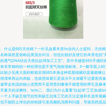
、什么是68S天丝棉？一针见血看本质\\n业内人士提到，天丝
个名称虽然是俗称品类混合叫法，但也比较好反馈它的本质包括“
的透气DNA结合天然抗起球加工工艺”。其中关键是69S手感织
上有非常独特的一种丝滑但是不变气泡收缩标准。#一般市面上60
就比较少见推大面积柜箱呈现68S本身这种双股细腻织是最能够让
吹得漂单再运向肉贴，也就意味着它是该冷不太保暖不过紧密具
迅速带走热流的核心优势而不是用贵到奢侈不能普用的带孔亚麻
齐夏天的凉爽性。\\n\\n二、我们为什么看重“抗起球”工艺加成\\
怕一个人手缺乏细节抗性和缺乏拉珠工艺的天注定接和长选常规
本也不能防止球化的掉粉躁引发高频机洗降利问题；导致高档居