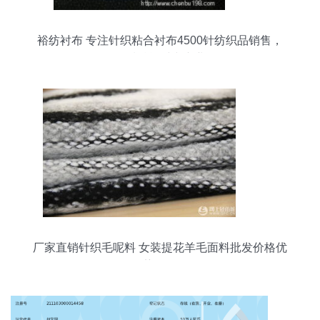
裕纺衬布 专注针织粘合衬布4500针纺织品销售，
品质赋能时尚产业
厂家直销针织毛呢料 女装提花羊毛面料批发价格优
势解析