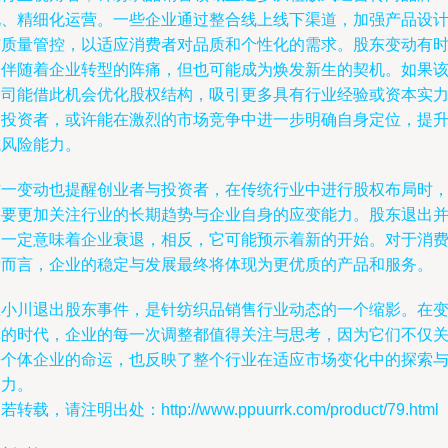
化、精细化运营。一些企业通过整合线上线下渠道，加强产品设
与质量管控，以适应消费者对品质和个性化的需求。股东变动有
会伴随着企业转型的阵痛，但也可能成为焕发新生的契机。如果
公司能借此机会优化股权结构，吸引更多具有行业经验或资本实
的投资者，或许能在激烈的市场竞争中进一步明确自身定位，提
抗风险能力。
这一变动也提醒创业者与投资者，在传统行业中进行股权布局时
需要更加关注行业的长期趋势与企业自身的应变能力。股东退出
不一定意味着企业衰退，相反，它可能预示着新的开始。对于消
者而言，企业的稳定与发展最终将体现为更优质的产品和服务。
王小川退出股东事件，是针纺织品销售行业动态的一个缩影。在
革的时代，企业的每一次调整都值得关注与思考，因为它们不仅
乎个体企业的命运，也反映了整个行业在适应市场变化中的探索
努力。
若转载，请注明出处：http://www.ppuurrk.com/product/79.html