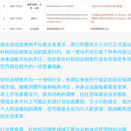
根据企业信息查询平台爱企查显示，原公司股东王小川已正式退
某针纺织品销售企业的股东行列。这一变动不仅引发了外界对该
司未来战略方向的关注，也折射出针纺织品销售行业在市场竞争
转型升级过程中的一些普遍现象。
针纺织品销售作为一个传统行业，长期以来依托于稳定的供应链
区域市场。随着消费升级和电商冲击，许多企业面临着渠道变革
成本上升等多重压力。股东结构的调整，往往意味着企业在股权
管理或业务方向上可能正在进行优化或重组。王小川的退出，或
是个人职业规划的调整，也可能是企业为引入新资源、新战略而
行的主动变革。
从行业视角看，针纺织品销售领域正逐步从粗放式经营转向品牌