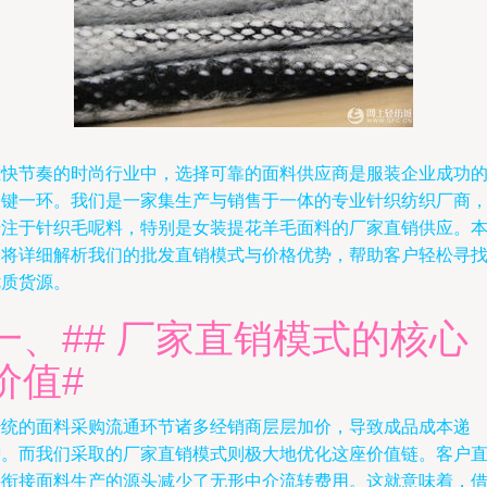
在快节奏的时尚行业中，选择可靠的面料供应商是服装企业成功
关键一环。我们是一家集生产与销售于一体的专业针织纺织厂商
专注于针织毛呢料，特别是女装提花羊毛面料的厂家直销供应。
文将详细解析我们的批发直销模式与价格优势，帮助客户轻松寻
优质货源。
一、## 厂家直销模式的核心
价值#
传统的面料采购流通环节诸多经销商层层加价，导致成品成本递
增。而我们采取的厂家直销模式则极大地优化这座价值链。客户
接衔接面料生产的源头减少了无形中介流转费用。这就意味着，