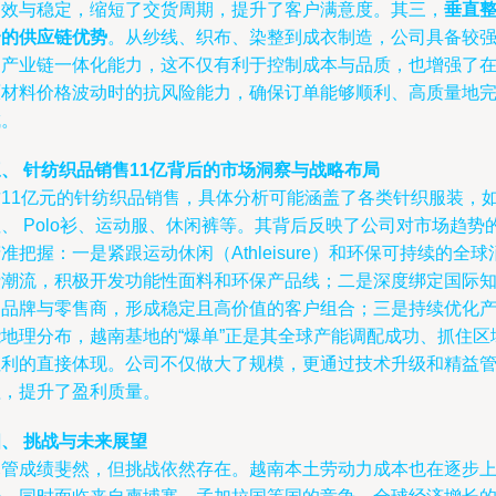
高效与稳定，缩短了交货周期，提升了客户满意度。其三，
垂直
合的供应链优势
。从纱线、织布、染整到成衣制造，公司具备较
的产业链一体化能力，这不仅有利于控制成本与品质，也增强了
原材料价格波动时的抗风险能力，确保订单能够顺利、高质量地
成。
、 针纺织品销售11亿背后的市场洞察与战略布局
这11亿元的针纺织品销售，具体分析可能涵盖了各类针织服装，如
、 Polo衫、运动服、休闲裤等。其背后反映了公司对市场趋势
准把握：一是紧跟运动休闲（Athleisure）和环保可持续的全球
费潮流，积极开发功能性面料和环保产品线；二是深度绑定国际
名品牌与零售商，形成稳定且高价值的客户组合；三是持续优化
能地理分布，越南基地的“爆单”正是其全球产能调配成功、抓住区
红利的直接体现。公司不仅做大了规模，更通过技术升级和精益
理，提升了盈利质量。
、 挑战与未来展望
尽管成绩斐然，但挑战依然存在。越南本土劳动力成本也在逐步