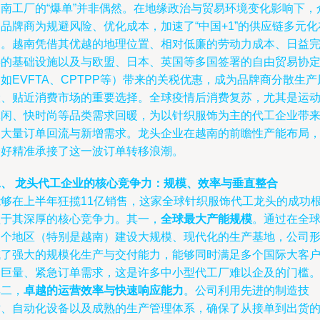
越南工厂的“爆单”并非偶然。在地缘政治与贸易环境变化影响下，
品牌商为规避风险、优化成本，加速了“中国+1”的供应链多元化
局。越南凭借其优越的地理位置、相对低廉的劳动力成本、日益
善的基础设施以及与欧盟、日本、英国等多国签署的自由贸易协
如EVFTA、CPTPP等）带来的关税优惠，成为品牌商分散生产
险、贴近消费市场的重要选择。全球疫情后消费复苏，尤其是运
休闲、快时尚等品类需求回暖，为以针织服饰为主的代工企业带
了大量订单回流与新增需求。龙头企业在越南的前瞻性产能布局
恰好精准承接了这一波订单转移浪潮。
二、 龙头代工企业的核心竞争力：规模、效率与垂直整合
能够在上半年狂揽11亿销售，这家全球针织服饰代工龙头的成功
植于其深厚的核心竞争力。其一，
全球最大产能规模
。通过在全
多个地区（特别是越南）建设大规模、现代化的生产基地，公司
成了强大的规模化生产与交付能力，能够同时满足多个国际大客
的巨量、紧急订单需求，这是许多中小型代工厂难以企及的门槛
其二，
卓越的运营效率与快速响应能力
。公司利用先进的制造技
术、自动化设备以及成熟的生产管理体系，确保了从接单到出货