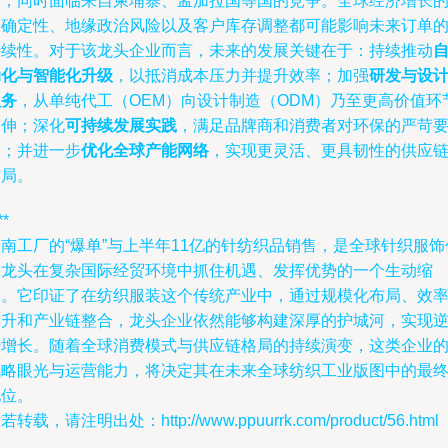
升，同时面临来自柬埔寨、孟加拉国等国的竞争。全球经济增长
不确定性、地缘政治风险以及客户库存调整都可能影响未来订单
持续性。对于该龙头企业而言，未来的发展关键在于：持续推动
动化与智能化升级
，以抵消成本压力并提升效率；加强
研发与设
服务
，从单纯代工（OEM）向设计制造（ODM）乃至更高价值环
延伸；深化
可持续发展实践
，满足品牌商和消费者对环保的严苛
求；并进一步
优化全球产能网络
，实现更灵活、更具韧性的供应
布局。
**
南工厂的“爆单”与上半年11亿的针纺织品销售，是全球针织服饰
工龙头在复杂国际经贸环境中抓住机遇、发挥优势的一个生动缩
影。它印证了在纺织服装这个传统产业中，通过规模化布局、效
提升和产业链整合，龙头企业依然能够构建深厚的护城河，实现
势增长。随着全球消费模式与供应链格局的持续演变，这类企业
战略眼光与运营能力，将决定其在未来全球纺织工业版图中的最
地位。
若转载，请注明出处：http://www.ppuurrk.com/product/56.html